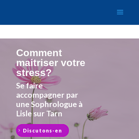
Retrouvez Catherine CHANDEYSSON sur Resalib : annuaire,
référencement et prise de rendez-vous pour les Sophrologues
Comment
maitriser votre
stress?
Se faire
accompagner par
une Sophrologue à
Lisle sur Tarn
Discutons-en