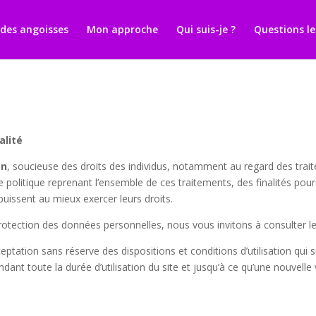
ment et prise de rendez-vous pour les Sophrologues
t des angoisses
Mon approche
Qui suis-je ?
Questions le
alité
on
, soucieuse des droits des individus, notamment au regard des tra
e politique reprenant l’ensemble de ces traitements, des finalités pou
s puissent au mieux exercer leurs droits.
tection des données personnelles, nous vous invitons à consulter le si
ceptation sans réserve des dispositions et conditions d’utilisation qui 
ndant toute la durée d’utilisation du site et jusqu’à ce qu’une nouvelle