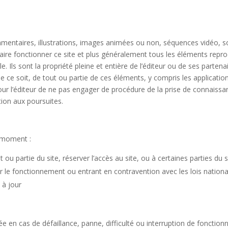
entaires, illustrations, images animées ou non, séquences vidéo, son
faire fonctionner ce site et plus généralement tous les éléments reprodu
elle. Ils sont la propriété pleine et entière de l’éditeur ou de ses parte
 ce soit, de tout ou partie de ces éléments, y compris les application
t pour l’éditeur de ne pas engager de procédure de la prise de connaiss
tion aux poursuites.
t moment :
 ou partie du site, réserver l’accès au site, ou à certaines parties du 
 le fonctionnement ou entrant en contravention avec les lois nationa
 à jour
gée en cas de défaillance, panne, difficulté ou interruption de foncti