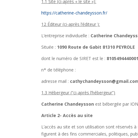
1.1 Site (ci-après « le site »):
https://catherine-chandeysson.fr/
12 Éditeur (ci-après l’éditeur ):
L’entreprise individuelle :
Catherine Chandeys
Située :
1090 Route de Gabit
81310 PEYROLE
dont le numéro de SIRET est le :
810549444000
n* de téléphone :
adresse mail :
cathychandeysson@gmail.co
1.3 Hébergeur (“ci-après l’hébergeur”)
Catherine Chandeysson
est bébergée par IONO
Article 2- Accès au site
L’accès au site et son utilisation sont réservés 
figurent à des fins commerciales, politiques, pu