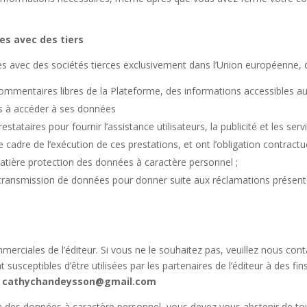
es avec des tiers
 avec des sociétés tierces exclusivement dans l’Union européenne, d
 commentaires libres de la Plateforme, des informations accessibles au 
iers à accéder à ses données
stataires pour fournir l’assistance utilisateurs, la publicité et les se
e cadre de l’exécution de ces prestations, et ont l’obligation contractu
matière protection des données à caractère personnel ;
r la transmission de données pour donner suite aux réclamations prése
erciales de l’éditeur. Si vous ne le souhaitez pas, veuillez nous conta
ceptibles d’être utilisées par les partenaires de l’éditeur à des fin
:
cathychandeysson@gmail.com
z à des données à caractère personnel, vous devez vous abstenir de tou