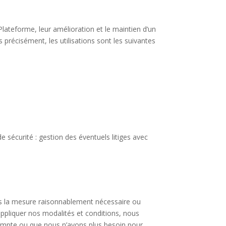
Plateforme, leur amélioration et le maintien d’un
s précisément, les utilisations sont les suivantes
e sécurité : gestion des éventuels litiges avec
ns la mesure raisonnablement nécessaire ou
 appliquer nos modalités et conditions, nous
mpte ou que nous n’ayons plus besoin pour