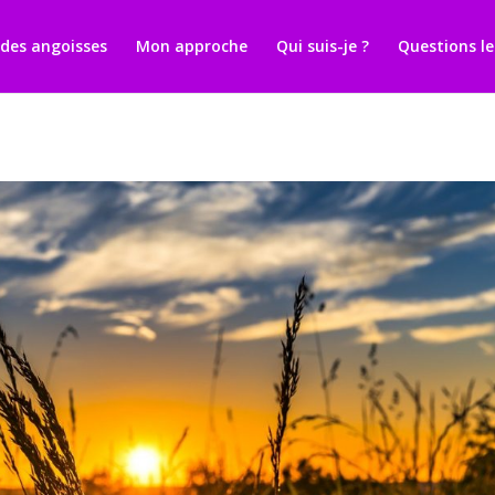
ment et prise de rendez-vous pour les Sophrologues
t des angoisses
Mon approche
Qui suis-je ?
Questions le